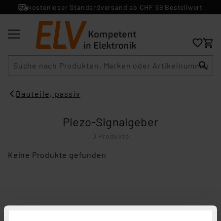
kostenloser Standardversand ab CHF 69 Bestellwert
Suche
Bauteile, passiv
Piezo-Signalgeber
0 Produkte
Keine Produkte gefunden