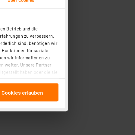
en Betrieb und die
Erfahrungen zu verbessern.
rderlich sind, benötigen wir
 Funktionen für soziale
ben wir Informationen zu
n weiter. Unsere Partner
tgestellt haben oder die sie
cken, stimmen Sie sowohl
anschließenden
e Cookies erlauben
beitungszwecke (Art. 6
 ist durch Klick auf den
 Cookies ablehnen oder ihr
 „Cookie Einstellungen“
tung dieser Daten zur
ser-Einstellungen können