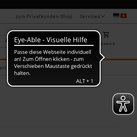
Services
zum Privatkunden Shop
Karriere
Mein ELV
Merkzettel
Warenkorb
ortiments-Deals