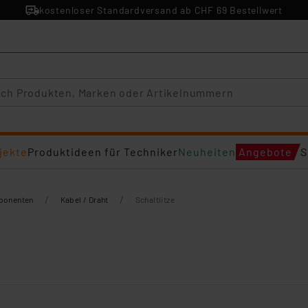
kostenloser Standardversand ab CHF 69 Bestellwert
jekte
Produktideen für Techniker
Neuheiten
Angebote
S
/
/
mponenten
Kabel / Draht
Schaltlitze