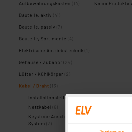
Aufbewahrungskästen
(14)
Keine Produkte
Bauteile, aktiv
(41)
Bauteile, passiv
(7)
Bauteile, Sortimente
(4)
Elektrische Antriebstechnik
(1)
Gehäuse / Zubehör
(24)
Lüfter / Kühlkörper
(2)
Kabel / Draht
(13)
Installationsleitung
(3)
Netzkabel
(8)
Keystone Anschluss-
System
(2)
Zustimmung