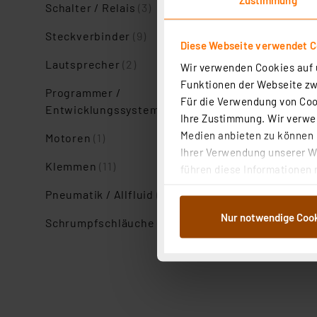
Schalter / Relais
(3)
Steckverbinder
(9)
Diese Webseite verwendet C
Lautsprecher
(2)
Wir verwenden Cookies auf u
Funktionen der Webseite zwi
Programmer /
Für die Verwendung von Cook
Entwicklungssysteme
(1)
Ihre Zustimmung. Wir verwen
Medien anbieten zu können u
Motoren
(1)
Ihrer Verwendung unserer We
Klemmen
(11)
führen diese Informationen 
im Rahmen Ihrer Nutzung der
Pneumatik / Allfluid
(1)
dem Speichern und Abrufen 
Nur notwendige Coo
Weiterverarbeitung für die 
Schrumpfschläuche
(5)
Abs.1a DSG-VO) zu. Eine deta
Button „Ablehnen oder Einst
ganz oder teilweise zustimm
anpassen oder widerrufen. 
Auswertung und Analyse bis 