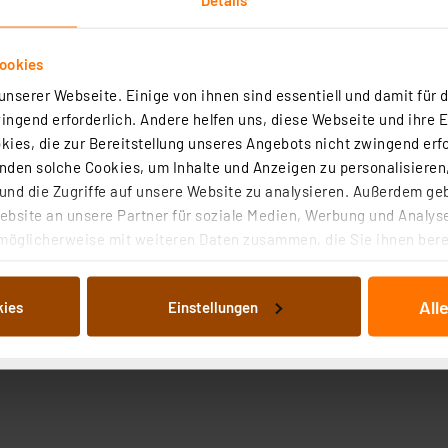
ookies
nserer Webseite. Einige von ihnen sind essentiell und damit für d
ngend erforderlich. Andere helfen uns, diese Webseite und ihre 
ies, die zur Bereitstellung unseres Angebots nicht zwingend erfo
den solche Cookies, um Inhalte und Anzeigen zu personalisieren,
nd die Zugriffe auf unsere Website zu analysieren. Außerdem ge
bsite an unsere Partner für soziale Medien, Werbung und Analyse
möglicherweise mit weiteren Daten zusammen, die Sie ihnen berei
 Dienste gesammelt haben. Indem Sie auf „Alle akzeptieren“ kli
von Informationen auf Ihrem gerät (§25 Abs.1 TTDSG) sowie der 
All
kies
Einstellungen
nachfolgend dargestellten bzw. die von Ihnen ausgewählten Verar
illierte Auflistung der einzelnen Cookies nach Zweck und Anbieter
ellungen“ abrufbar. Sie können die Verwendung nicht notwendiger
en. Ihre erteilte Zustimmung können Sie jederzeit unter dem Link
Die Rechtmäßigkeit der Speicherung, Abrufung und Weiterverarbei
zum Zeitpunkt des Widerrufs bleibt hiervon unberührt. Ihre Brow