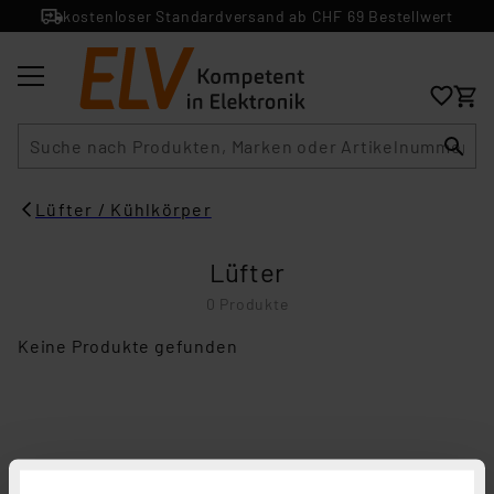
kostenloser Standardversand ab CHF 69 Bestellwert
Suche
Lüfter / Kühlkörper
Lüfter
0 Produkte
Keine Produkte gefunden