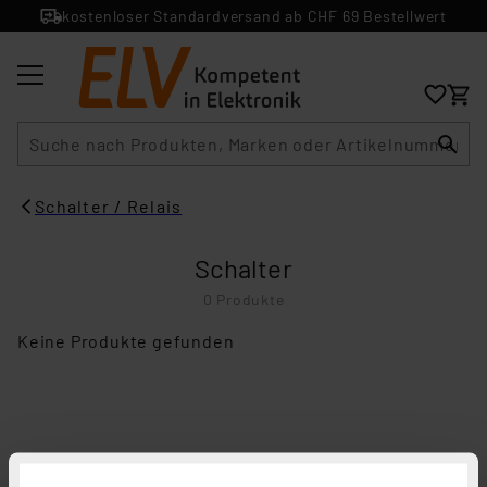
kostenloser Standardversand ab CHF 69 Bestellwert
Suche
Schalter / Relais
Schalter
0 Produkte
Keine Produkte gefunden