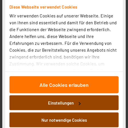
Diese Webseite verwendet Cookies
Wir verwenden Cookies auf unserer Webseite. Einige
ELV Bausatz Erschütterungssensor im PET-Rohling
von ihnen sind essentiell und damit für den Betrieb und
ES100
die Funktionen der Webseite zwingend erforderlich.
Artikel-Nr. 152311
Andere helfen uns, diese Webseite und ihre
8.91 CHF
Erfahrungen zu verbessern. Für die Verwendung von
Cookies, die zur Bereitstellung unseres Angebots nicht
zzgl. MwSt.
zwingend erforderlich sind, benötigen wir Ihre
Informationen zu Versandkosten
Zustimmung. Wir verwenden solche Cookies, um
Inhalte und Anzeigen zu personalisieren, Funktionen
für soziale Medien anbieten zu können und die Zugriffe
Alle Cookies erlauben
auf unsere Website zu analysieren. Außerdem geben
wir Informationen zu Ihrer Verwendung unserer Website
an unsere Partner für soziale Medien, Werbung und
Einstellungen
Analysen weiter. Unsere Partner führen diese
Informationen möglicherweise mit weiteren Daten
zusammen, die Sie ihnen bereitgestellt haben oder die
Nur notwendige Cookies
sie im Rahmen Ihrer Nutzung der Dienste gesammelt