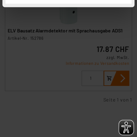
haben. Indem Sie auf „Alle akzeptieren“ klicken,
stimmen Sie sowohl dem Speichern und Abrufen von
Informationen auf Ihrem gerät (§25 Abs.1 TTDSG) sowie
der anschließenden Weiterverarbeitung für die
ELV Bausatz Alarmdetektor mit Sprachausgabe ADS1
nachfolgend dargestellten bzw. die von Ihnen
Artikel-Nr. 152786
ausgewählten Verarbeitungszwecke (Art. 6 Abs.1a DSG-
17.87 CHF
VO) zu. Eine detaillierte Auflistung der einzelnen
Cookies nach Zweck und Anbieter ist durch Klick auf
zzgl. MwSt.
den Button „Ablehnen oder Einstellungen“ abrufbar. Sie
Informationen zu Versandkosten
können die Verwendung nicht notwendiger Cookies
ablehnen oder ihr ganz oder teilweise zustimmen. Ihre
erteilte Zustimmung können Sie jederzeit unter dem
Link „Cookie Einstellungen“ anpassen oder widerrufen.
Seite 1 von 1
Die Rechtmäßigkeit der Speicherung, Abrufung und
Weiterverarbeitung dieser Daten zur Auswertung und
Analyse bis zum Zeitpunkt des Widerrufs bleibt hiervon
unberührt. Ihre Browser-Einstellungen können dazu
führen, dass die Einstellungen nicht längerfristig
gespeichert werden und dieses Banner erneut