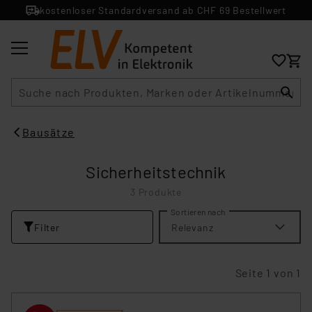
kostenloser Standardversand ab CHF 69 Bestellwert
Suche
Bausätze
Sicherheitstechnik
3 Produkte
Sortieren nach
Filter
Relevanz
Seite 1 von 1