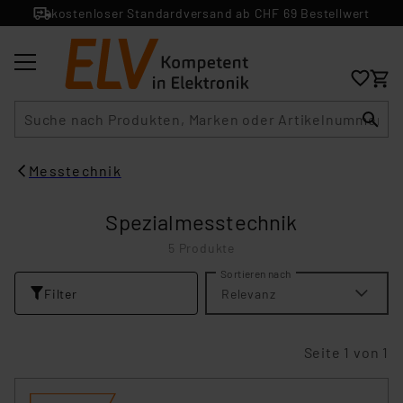
kostenloser Standardversand ab CHF 69 Bestellwert
Suche
Messtechnik
Spezialmesstechnik
5 Produkte
Sortieren nach
Filter
Relevanz
Seite 1 von 1