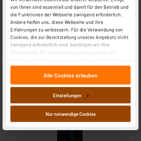
Artikel-Nr. 253223
von ihnen sind essentiell und damit für den Betrieb und
1
2
3
4
5
die Funktionen der Webseite zwingend erforderlich.
(10)
Andere helfen uns, diese Webseite und ihre
65.33 CHF
Erfahrungen zu verbessern. Für die Verwendung von
Cookies, die zur Bereitstellung unseres Angebots nicht
zzgl. MwSt.
Informationen zu Versandkosten
zwingend erforderlich sind, benötigen wir Ihre
Zustimmung. Wir verwenden solche Cookies, um
Inhalte und Anzeigen zu personalisieren, Funktionen
für soziale Medien anbieten zu können und die Zugriffe
Alle Cookies erlauben
auf unsere Website zu analysieren. Außerdem geben
wir Informationen zu Ihrer Verwendung unserer Website
an unsere Partner für soziale Medien, Werbung und
Einstellungen
Analysen weiter. Unsere Partner führen diese
Informationen möglicherweise mit weiteren Daten
zusammen, die Sie ihnen bereitgestellt haben oder die
Nur notwendige Cookies
sie im Rahmen Ihrer Nutzung der Dienste gesammelt
haben. Indem Sie auf „Alle akzeptieren“ klicken,
stimmen Sie sowohl dem Speichern und Abrufen von