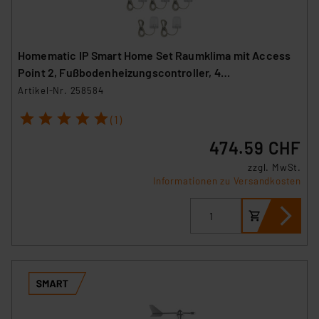
Homematic IP Smart Home Set Raumklima mit Access
Point 2, Fußbodenheizungscontroller, 4
Wandthermostate und 5 Stellantriebe
Artikel-Nr. 258584
1
2
3
4
5
(1)
474.59 CHF
zzgl. MwSt.
Informationen zu Versandkosten