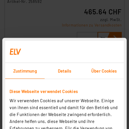
Artikel-Nr. 258592
465.64 CHF
zzgl. MwSt.
Informationen zu Versandkosten
Zustimmung
Details
Über Cookies
Diese Webseite verwendet Cookies
Wir verwenden Cookies auf unserer Webseite. Einige
von ihnen sind essentiell und damit für den Betrieb und
die Funktionen der Webseite zwingend erforderlich.
Andere helfen uns, diese Webseite und ihre
Homematic IP Smart Home Set Raumklima mit Access
Erfahrungen zu verbessern. Für die Verwendung von
Point 2, 4 Heizkörperthermostaten, Wandthermostat, 2