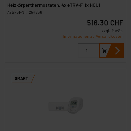
VO) zu. Eine detaillierte Auflistung der einzelnen
Heizkörperthermostaten, 4x eTRV-F, 1x HCU1
Cookies nach Zweck und Anbieter ist durch Klick auf
Artikel-Nr. 254758
den Button „Ablehnen oder Einstellungen“ abrufbar. Sie
516.30 CHF
können die Verwendung nicht notwendiger Cookies
ablehnen oder ihr ganz oder teilweise zustimmen. Ihre
zzgl. MwSt.
erteilte Zustimmung können Sie jederzeit unter dem
Informationen zu Versandkosten
Link „Cookie Einstellungen“ anpassen oder widerrufen.
Die Rechtmäßigkeit der Speicherung, Abrufung und
Weiterverarbeitung dieser Daten zur Auswertung und
Analyse bis zum Zeitpunkt des Widerrufs bleibt hiervon
unberührt. Ihre Browser-Einstellungen können dazu
führen, dass die Einstellungen nicht längerfristig
gespeichert werden und dieses Banner erneut
angezeigt wird.
„Einige Drittanbieter verarbeiten personenbezogene
Daten in den USA. Ihre Einwilligung zur Einbindung von
Cookies dieser Drittanbieter umfasst daher ggf. auch
die Verarbeitung Ihrer Daten in den USA gemäß Art. 49