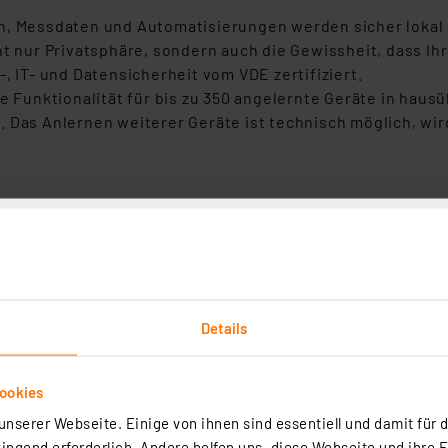
n, Messdaten und Automatisierungen werden sicher lokal
ht nur Privatsphäre, sondern auch die Gewissheit, dass Ih
, IT- und Datensicherheit vom VDE zertifiziert.
e Funktionalität für bis zu 350 angelernte Geräte in haus
Das Anlernen weiterer Geräte ist technisch möglich, wird 
em (kostenfreien) Fernzugriff (nur im Online Modus)
c IP Wired*, Homematic Geräte**, Philips Hue Leuchten*
Energiemanagement
Details
hbefehl, Homematic-IP Funksender, Homematic IP Sensore
aten und Einstellungen
ookies
nserer Webseite. Einige von ihnen sind essentiell und damit für d
 Ihr Zuhause smarter, sicherer und effizienter. Entdecke
ngend erforderlich. Andere helfen uns, diese Webseite und ihre 