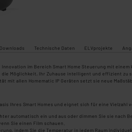
Downloads
Technische Daten
ELVprojekte
Ang
e Innovation im Bereich Smart Home Steuerung mit einem k
ie Möglichkeit, Ihr Zuhause intelligent und effizient zu st
t mit allen Homematic IP Geräten setzt sie neue Maßstäbe
Basis Ihres Smart Homes und eignet sich für eine Vielzah
chter automatisch ein und aus oder dimmen Sie sie nach B
wenn Sie einen Film schauen.
rung, indem Sie die Temperatur in jedem Raum individuel