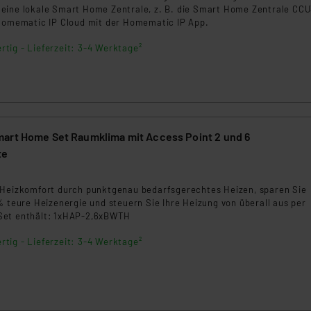
ngemessenheitsbeschluss der EU. Dies bedeutet, dass die USA al
eine lokale Smart Home Zentrale, z. B. die Smart Home Zentrale CCU
rds eingestuft wird. So besteht etwa das Risiko, dass US-Beh
 Homematic IP Cloud mit der Homematic IP App.
ammen verarbeiten, ohne dass hiergegen Klagemöglichkeiten fü
rtig - Lieferzeit: 3-4 Werktage²
en Dienstleistern stützt sich auf die Standarddatenschutzklause
nen Beurteilung der mit der Datenübermittlung, insbesondere der
.“
klärung
art Home Set Raumklima mit Access Point 2 und 6
te
9
 Heizkomfort durch punktgenau bedarfsgerechtes Heizen, sparen Sie
% teure Heizenergie und steuern Sie Ihre Heizung von überall aus per
Set enthält: 1xHAP-2,6xBWTH
rtig - Lieferzeit: 3-4 Werktage²