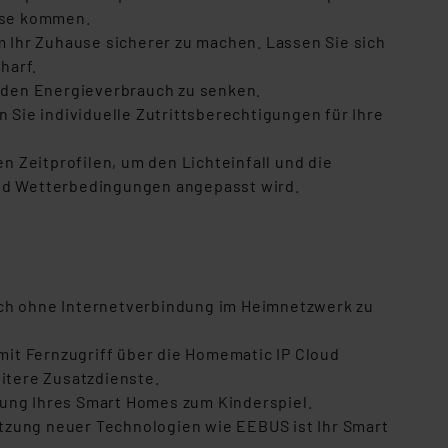
Hause kommen.
 Ihr Zuhause sicherer zu machen. Lassen Sie sich
charf.
 den Energieverbrauch zu senken.
 Sie individuelle Zutrittsberechtigungen für Ihre
en Zeitprofilen, um den Lichteinfall und die
 und Wetterbedingungen angepasst wird.
uch ohne Internetverbindung im Heimnetzwerk zu
mit Fernzugriff über die Homematic IP Cloud
itere Zusatzdienste.
tung Ihres Smart Homes zum Kinderspiel.
tzung neuer Technologien wie EEBUS ist Ihr Smart