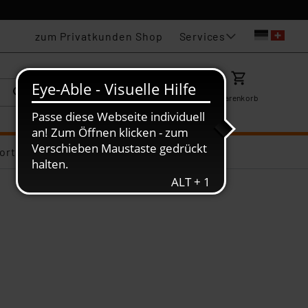
Services
zum Privatkunden Shop
Karriere
Mein ELV
Merkzettel
Warenkorb
ortiments-Deals