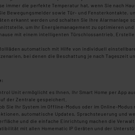
hause immer die perfekte Temperatur hat, wenn Sie nach 
 Sie Bewegungsmelder sowie Tür- und Fensterkontakte, um
ten erkannt werden und schalten Sie Ihre Alarmanlage s
nittstelle, um Ihr Energiemanagement zu optimieren und
use mit einem intelligenten Türschlossantrieb. Erstellen
ollläden automatisch mit Hilfe von individuell einstellbar
Szenarien, bei denen die Beschattung je nach Tageszeit
le:
trol Unit ermöglicht es Ihnen, Ihr Smart Home per App a
auf der Zentrale gespeichert.
ob Sie Ihr System im Offline-Modus oder im Online-Modus 
nktionen, automatische Updates, Sprachsteuerung und we
erfläche und die einfache Einrichtung machen die Verwal
bilität mit allen Homematic IP Geräten und der Unterstü