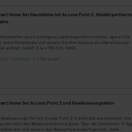
art Home Set Raumklima mit Access Point 2, Heizkörpertherm
akte
9
 Heizkomfort durch punktgenau bedarfsgerechtes Heizen, sparen Sie
% teure Heizenergie und steuern Sie Ihre Heizung von überall aus per
Set enthält: 1xHAP-2,4x eTRV-2,2x SWDO
rtig - Lieferzeit: 3-4 Werktage²
art Home Set Access Point 2 und Bewässerungsaktor
Bewässerungs-Set mit Access Point 2 in anthrazit automatisiert Ihre
 und misst den Wasserverbrauch präzise. Über die Homematic IP Ap
eitpläne fest und steuern den Wasserfluss bedarfsgerecht. Dank