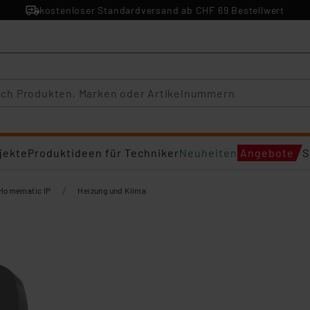
kostenloser Standardversand ab CHF 69 Bestellwert
jekte
Produktideen für Techniker
Neuheiten
Angebote
S
/
Homematic IP
Heizung und Klima