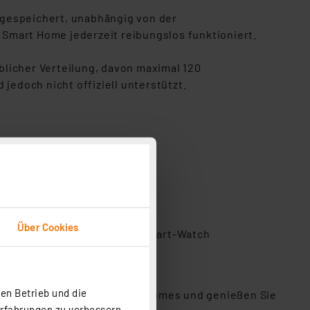
 gespeichert, unabhängig von der
r Smart Home jederzeit reibungslos funktioniert.
üblicher Verteilung, davon maximal 120
jedoch nicht offiziell unterstützt.
**
Über Cookies
n und zukünftig auch per Smart-Watch
en Betrieb und die
n Sie die Zukunft des Smart Homes und genießen Sie
Erfahrungen zu verbessern.