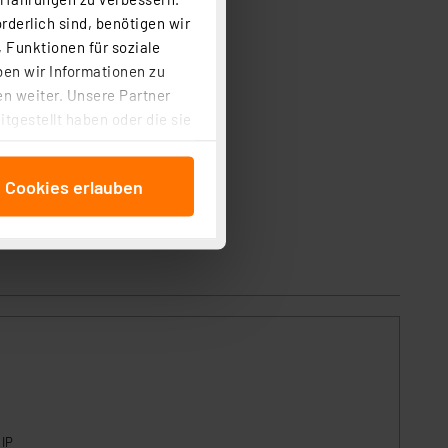
 – Wissen
.
rderlich sind, benötigen wir
 Funktionen für soziale
ben wir Informationen zu
n weiter. Unsere Partner
tgestellt haben oder die sie
cken, stimmen Sie sowohl
anschließenden
e Cookies erlauben
beitungszwecke (Art. 6
 ist durch Klick auf den
 Cookies ablehnen oder ihr
 „Cookie Einstellungen“
tung dieser Daten zur
ser-Einstellungen können
 erneut angezeigt wird.
Einbindung von Cookies
. 49 (1) lit. a DSGVO.
n der Datenschutzerklärung.
 IP