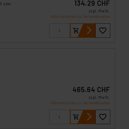
134.29 CHF
s Land mit unzureichendem
3 oder
örden personenbezogene
zzgl. MwSt.
r Europäer bestehen.
Informationen zu Versandkosten
ln der Europäischen
 Art der übermittelten
465.64 CHF
zzgl. MwSt.
Informationen zu Versandkosten