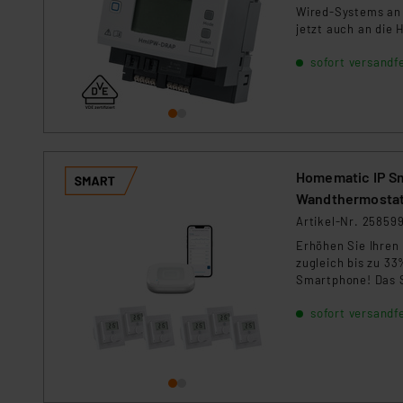
Für die USA besteht kein A
Wired-Systems an 
Datenschutz nach EU-Standa
jetzt auch an die
Daten in Überwachungsprogr
sofort versandfe
Unsere Kooperation mit dies
Kommission sowie einer eige
Daten, verbundenen Risiken
Impressum
|
Datenschutzer
Homematic IP Sm
Wandthermosta
Artikel-Nr. 25859
Erhöhen Sie Ihren
zugleich bis zu 33
Smartphone! Das 
sofort versandfe