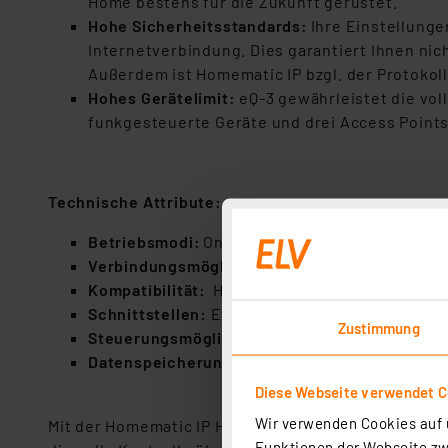
Home bestens für die Zukunft gerüstet.
Hohe Sicherheitsstandards:
Ihre Einstellunge
Internetverbindung. Dies garantiert Ihnen nic
Außerdem ist Homematic IP bzgl. der Protokoll-
Hohes Gerätelimit:
eQ-3 gewährleistet die voll
funkgesteuerte Geräte und drei Access Points. 
Technische Attribute:
Betriebsmodi:
Online und Offline mit optional
Verbindungsmöglichkeiten:
WLAN und LAN
Kompatibilität:
Homematic IP Geräte, Homemati
Schnittstellen:
EEBUS für fortschrittliches 
Zustimmung
Steuerungsmöglichkeiten:
Smartphone, Sprac
Datenspeicherung:
Lokale Speicherung von D
Diese Webseite verwendet C
Wir verwenden Cookies auf u
Mit der Homematic IP Home Control Unit machen Sie
Funktionen der Webseite zwi