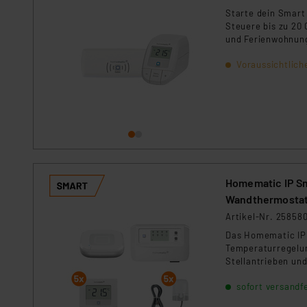
Starte dein Smart
Steuere bis zu 20 
und Ferienwohnun
Voraussichtlich
Homematic IP Sma
Wandthermostat 
Artikel-Nr. 25858
Das Homematic IP 
Temperaturregelun
Stellantrieben un
individuell und ef
sofort versandfe
Smart Homes und 