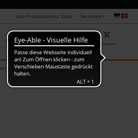
Services
zum Privatkunden Shop
Karriere
Mein ELV
Merkzettel
Warenkorb
ortiments-Deals