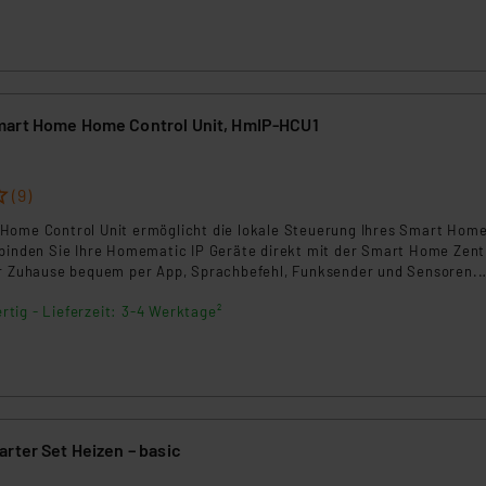
ngemessenheitsbeschluss der EU. Dies bedeutet, dass die USA al
rds eingestuft wird. So besteht etwa das Risiko, dass US-Beh
ammen verarbeiten, ohne dass hiergegen Klagemöglichkeiten fü
en Dienstleistern stützt sich auf die Standarddatenschutzklause
nen Beurteilung der mit der Datenübermittlung, insbesondere der
mart Home Home Control Unit, HmIP-HCU1
.“
klärung
(9)
Home Control Unit ermöglicht die lokale Steuerung Ihres Smart Hom
rbinden Sie Ihre Homematic IP Geräte direkt mit der Smart Home Zent
hr Zuhause bequem per App, Sprachbefehl, Funksender und Sensoren.
ale Privatsphäre und Zuverlässigkeit mit der intuitiven und
rtig - Lieferzeit: 3-4 Werktage²
Zentrale.
rter Set Heizen – basic
3