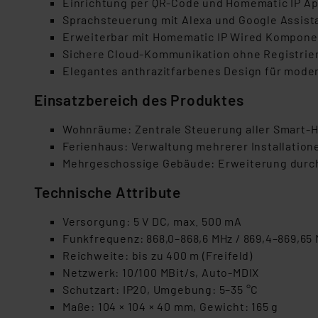
Einrichtung per QR-Code und Homematic IP A
Sprachsteuerung mit Alexa und Google Assist
Erweiterbar mit Homematic IP Wired Kompon
Sichere Cloud-Kommunikation ohne Registrie
Elegantes anthrazitfarbenes Design für mod
Einsatzbereich des Produktes
Wohnräume: Zentrale Steuerung aller Smart
Ferienhaus: Verwaltung mehrerer Installation
Mehrgeschossige Gebäude: Erweiterung durch
Technische Attribute
Versorgung: 5 V DC, max. 500 mA
Funkfrequenz: 868,0–868,6 MHz / 869,4–869,65
Reichweite: bis zu 400 m (Freifeld)
Netzwerk: 10/100 MBit/s, Auto-MDIX
Schutzart: IP20, Umgebung: 5–35 °C
Maße: 104 × 104 × 40 mm, Gewicht: 165 g