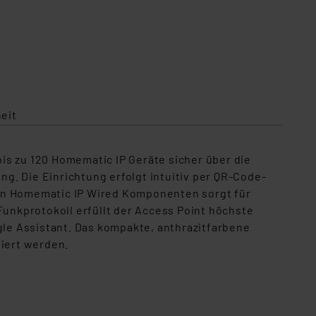
one nicht im Lieferumfang enthalten
eit
bis zu 120 Homematic IP Geräte sicher über die
g. Die Einrichtung erfolgt intuitiv per QR-Code-
 von Homematic IP Wired Komponenten sorgt für
unkprotokoll erfüllt der Access Point höchste
le Assistant. Das kompakte, anthrazitfarbene
iert werden.