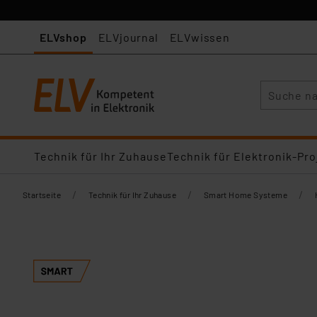
ELVshop
ELVjournal
ELVwissen
Suche
Technik für Ihr Zuhause
Technik für Elektronik-Pro
/
/
/
Startseite
Technik für Ihr Zuhause
Smart Home Systeme