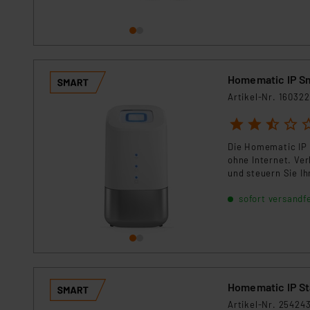
Für die USA besteht kein A
Datenschutz nach EU-Standa
Daten in Überwachungsprogr
Unsere Kooperation mit dies
Kommission sowie einer eige
Homematic IP S
Daten, verbundenen Risiken
Artikel-Nr. 160322
Impressum
|
Datenschutzer
1
2
3
4
5
Die Homematic IP 
ohne Internet. Ve
und steuern Sie I
Genießen Sie maxim
sofort versandfe
zukunftssicheren 
Homematic IP Sta
Artikel-Nr. 25424