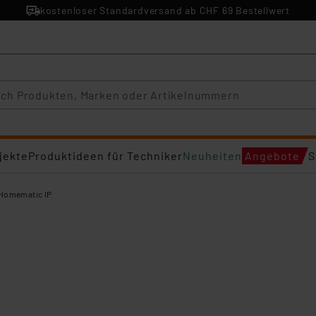
kostenloser Standardversand ab CHF 69 Bestellwert
jekte
Produktideen für Techniker
Neuheiten
Angebote
S
Homematic IP