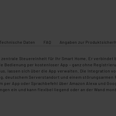
Smartph
Technische Daten
FAQ
Angaben zur Produktsicherh
e zentrale Steuereinheit für Ihr Smart Home. Er verbindet 
e Bedienung per kostenloser App – ganz ohne Registrierun
haus, lassen sich über die App verwalten. Die Integration
ng, deutschem Serverstandort und einem störungsarmen F
em per App oder Sprachbefehl über Amazon Alexa und Goog
en ein und kann flexibel liegend oder an der Wand mont