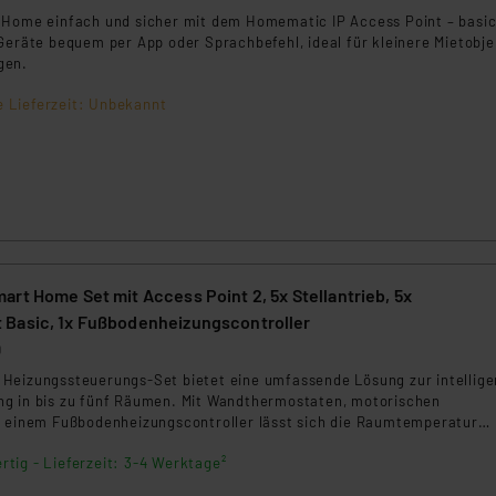
 Home einfach und sicher mit dem Homematic IP Access Point – basic
Geräte bequem per App oder Sprachbefehl, ideal für kleinere Mietobj
gen.
e Lieferzeit: Unbekannt
rt Home Set mit Access Point 2, 5x Stellantrieb, 5x
Basic, 1x Fußbodenheizungscontroller
0
Heizungssteuerungs-Set bietet eine umfassende Lösung zur intellig
g in bis zu fünf Räumen. Mit Wandthermostaten, motorischen
d einem Fußbodenheizungscontroller lässt sich die Raumtemperatur
fizient steuern – bequem per App oder Sprachbefehl. Ideal für modern
rtig - Lieferzeit: 3-4 Werktage²
energieeffiziente Gebäude.