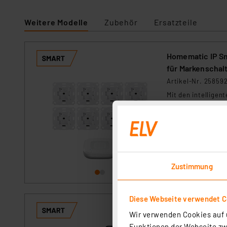
Weitere Modelle
Zubehör
Ersatzteile
Homematic IP Sm
für Markenschal
Artikel-Nr. 25859
Mit den intellige
elektrischen Rolll
1xHmIP-HAP-2, 7
sofort versandfe
Zustimmung
Diese Webseite verwendet C
Homematic IP Sm
Wir verwenden Cookies auf u
Heizkörpertherm
Funktionen der Webseite zwi