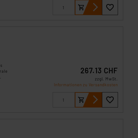
s Land mit unzureichendem
örden personenbezogene
r Europäer bestehen.
ln der Europäischen
 Art der übermittelten
es
267.13 CHF
rale
zzgl. MwSt.
Informationen zu Versandkosten