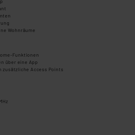
pp
ant
enten
rung
erne Wohnräume
-Home-Funktionen
en über eine App
 zusätzliche Access Points
 MHz