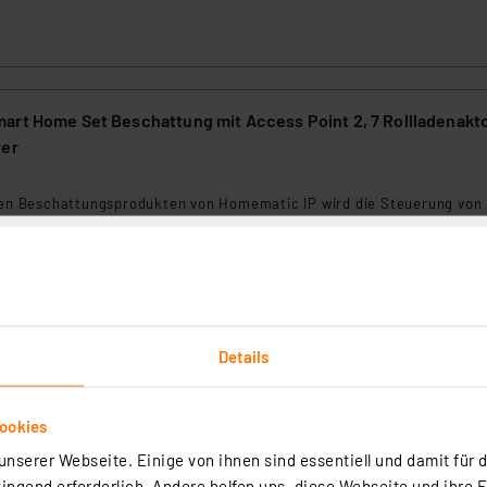
art Home Set Beschattung mit Access Point 2, 7 Rollladenakt
ter
2
nten Beschattungsprodukten von Homematic IP wird die Steuerung von
äden oder Markisen mit wenigen Handgriffen installiert.Das Set enthäl
xHmIP-BROLL-2
rtig - Lieferzeit: 3-4 Werktage²
Details
ookies
art Home Set Raumklima mit Access Point 2, 4
nserer Webseite. Einige von ihnen sind essentiell und damit für d
ostaten, Wandthermostat, 2 Fenster-Türkontakte
ngend erforderlich. Andere helfen uns, diese Webseite und ihre 